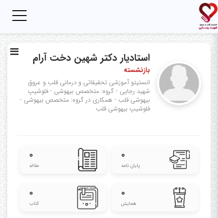
Toggle
igation
استادیار دکتر شهین دخت آرام
بازنشسته
انستیتو آموزشی تحقیقاتی و درمانی قلب و عروق
شهید رجایی - گروه: متخصص بیهوشی - فلوشیپ
بیهوشی قلب - همکاری در گروه: متخصص بیهوشی -
فلوشیپ بیهوشی قلب
۰
۰
پایان نامه
مقاله
۰
۰
همایش
کتاب